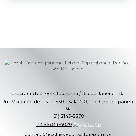
Creci Jurídico 7844
Ipanema / Rio de Janeiro - RJ
Rua Visconde de Pirajá, 550 - Sala 410, Top Center Ipanem
a.
(
21
)
2143-5378
(
21
)
99833-4020
contato@exclusiveconsultoria.com.br