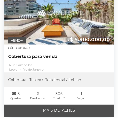
R$ 5.900.000,00
VENDA
CÓD.: COBI0759
Cobertura para venda
Rua Sambaíba
Leblon - Rio de Janeiro
Cobertura : Triplex / Residencial / Leblon
3
6
306
1
Quartos
Banheiros
Total m²
Vaga
MAIS DETALHES