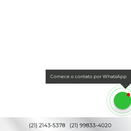
Comece o contato por WhatsApp
(
21
)
2143-5378
(
21
)
99833-4020