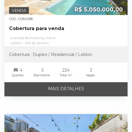
R$ 5.050.000,00
VENDA
CÓD.: COBI0286
Cobertura para venda
Avenida Bartolomeu Mitre
Leblon - Rio de Janeiro
Cobertura : Duplex / Residencial / Leblon
4
5
224
2
Quartos
Banheiros
Total m²
Vagas
MAIS DETALHES