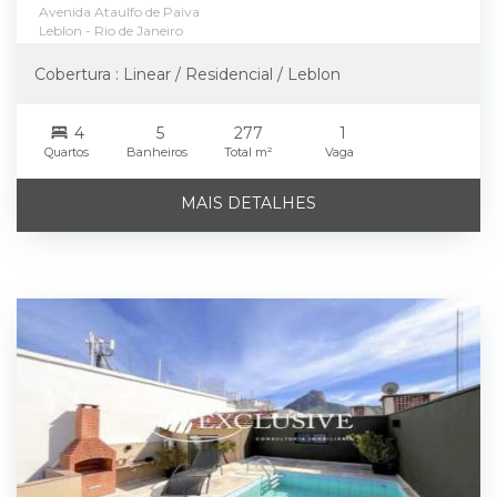
Avenida Ataulfo de Paiva
Leblon - Rio de Janeiro
Cobertura : Linear / Residencial / Leblon
4
5
277
1
Quartos
Banheiros
Total m²
Vaga
MAIS DETALHES