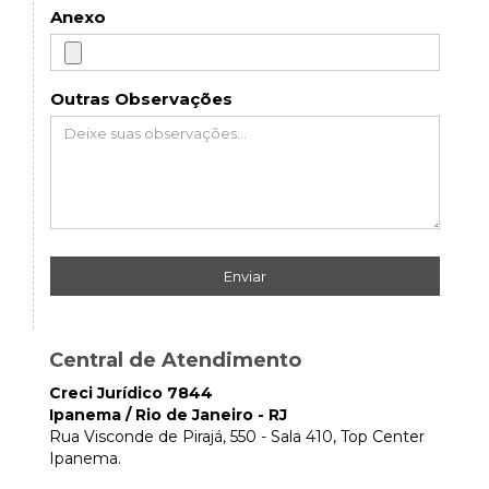
Anexo
Outras Observações
Enviar
Central de Atendimento
Creci Jurídico 7844
Ipanema / Rio de Janeiro - RJ
Rua Visconde de Pirajá, 550 - Sala 410, Top Center
Ipanema.
(
21
)
2143-5378
(
21
)
99833-4020