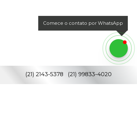
Comece o contato por WhatsApp
(
21
)
2143-5378
(
21
)
99833-4020