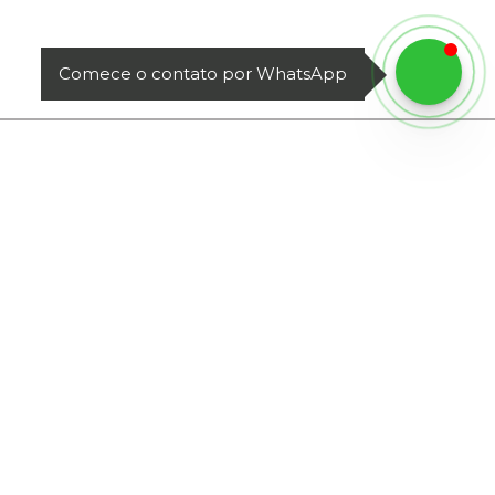
Comece o contato por WhatsApp
ci Jurídico 7844
Ipanema / Rio de Janeiro - RJ
de Pirajá, 550 - Sala 410, Top Center Ipanema.
(
21
)
2143-5378
(
21
)
99833-4020