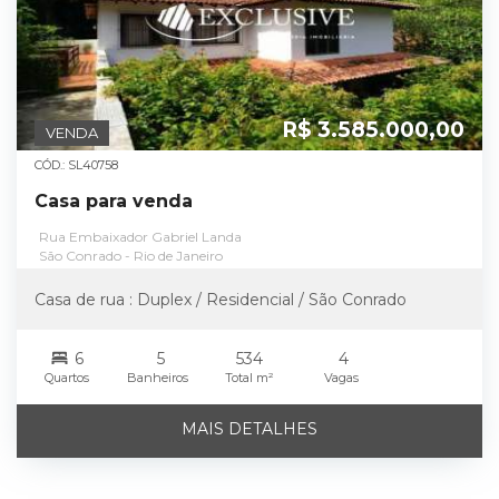
R$ 3.585.000,00
VENDA
CÓD.: SL40758
Casa para venda
Rua Embaixador Gabriel Landa
São Conrado - Rio de Janeiro
Casa de rua : Duplex / Residencial / São Conrado
6
5
534
4
Quartos
Banheiros
Total m²
Vagas
MAIS DETALHES