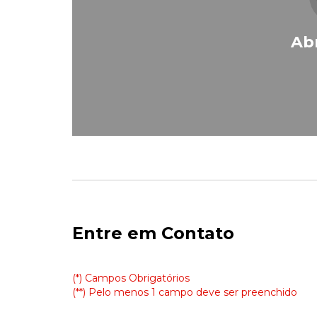
Ab
Entre em Contato
(*) Campos Obrigatórios
(**) Pelo menos 1 campo deve ser preenchido