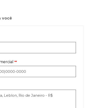
a você
mercial
**