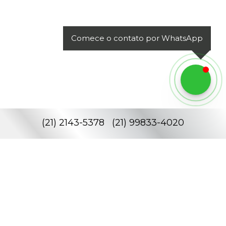
Comece o contato por WhatsApp
(
21
)
2143-5378
(
21
)
99833-4020