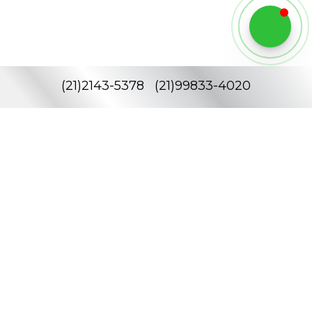
(
21
)
2143-5378
(
21
)
99833-4020