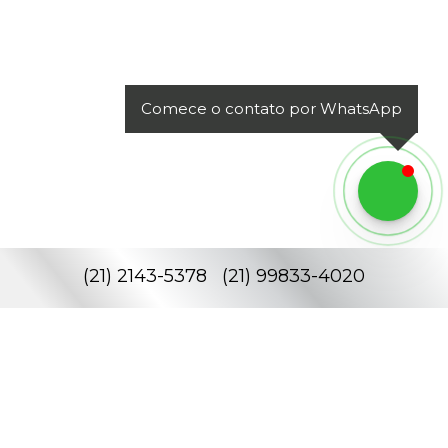
Comece o contato por WhatsApp
(
21
)
2143-5378
(
21
)
99833-4020